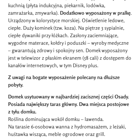
kuchnią (płyta indukcyjna, piekarnik, lodówka,
zamrażarka, zmywarka).
Dodatkowo wyposażony w pralkę
.
Urządzony w kolorystyce morskiej. Oświetlenie ledowe,
ciepłe. Duży kominek (tzw. koza). Na piętrze 3 sypialnie,
ciepłe dywaniki przy łóżkach. Zasłony zaciemniające,
wygodne materace, kołdry i poduszki – wyroby medyczne
– gwarantują zdrowy i spokojny sen. Domek wyposażony
jest w telewizor z płaskim ekranem (58 cali) z dostępem do
kanałów internetowych, w tym Disney plus.
Z uwagi na bogate wyposażenie polecany na dłuższe
pobyty.
Domek usytuowany w najbardziej zacisznej części Osady.
Posiada największy taras główny. Dwa miejsca postojowe
z tyłu domku.
Roślina dominująca wokół domku – lawenda.
Na tarasie 6-osobowa wanna z hydromasażem, 2 leżaki,
huśtawka wisząca, meble ogrodowe oraz grill.