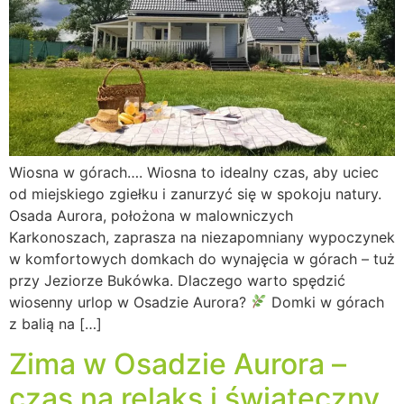
Wiosna w górach…. Wiosna to idealny czas, aby uciec
od miejskiego zgiełku i zanurzyć się w spokoju natury.
Osada Aurora, położona w malowniczych
Karkonoszach, zaprasza na niezapomniany wypoczynek
w komfortowych domkach do wynajęcia w górach – tuż
przy Jeziorze Bukówka. Dlaczego warto spędzić
wiosenny urlop w Osadzie Aurora?
Domki w górach
z balią na […]
Zima w Osadzie Aurora –
czas na relaks i świąteczny