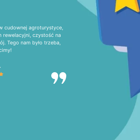
w cudownej agroturystyce,
rewelacyjni, czystość na
ój. Tego nam było trzeba,
cimy!
.